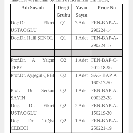
Adı Soyadı
Dergi
Yayın
Proje No
Grubu
Sayısı
Doç.Dr. Fikret
Q1
3 Adet
FEN-BAP-A-
USTAOĞLU
290224-14
Doç.Dr. Halil ŞENOL
Q1
1 Adet
FEN-BAP-A-
290224-17
Prof.Dr. A. Yalçın
Q2
1 Adet
FEN-BAP-C-
TEPE
201218-96
Prof.Dr. Ayşegül ÇEBİ
Q2
1 Adet
SAĞ-BAP-A-
160317-50
Prof. Dr. Serkan
Q2
1 Adet
FEN-BAP-A-
SAYIN
090323-38
Doç. Dr. Fikret
Q2
2 Adet
FEN-BAP-A-
USTAOĞLU
150219-30
Doç. Dr. Tuğba
Q2
1 Adet
FEN-BAP-A-
CEBECİ
250221-19