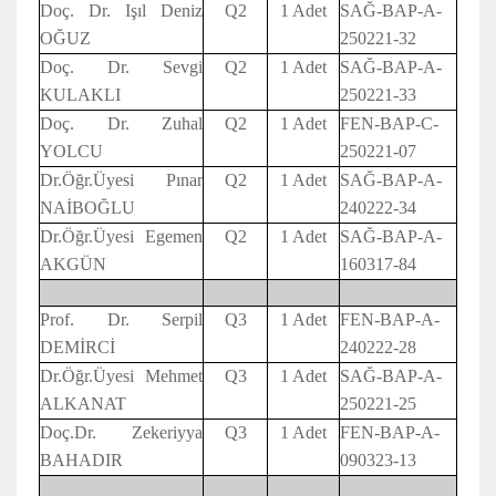
Doç. Dr. Işıl Deniz
Q2
1 Adet
SAĞ-BAP-A-
OĞUZ
250221-32
Doç. Dr. Sevgi
Q2
1 Adet
SAĞ-BAP-A-
KULAKLI
250221-33
Doç. Dr. Zuhal
Q2
1 Adet
FEN-BAP-C-
YOLCU
250221-07
Dr.Öğr.Üyesi Pınar
Q2
1 Adet
SAĞ-BAP-A-
NAİBOĞLU
240222-34
Dr.Öğr.Üyesi Egemen
Q2
1 Adet
SAĞ-BAP-A-
AKGÜN
160317-84
Prof. Dr. Serpil
Q3
1 Adet
FEN-BAP-A-
DEMİRCİ
240222-28
Dr.Öğr.Üyesi Mehmet
Q3
1 Adet
SAĞ-BAP-A-
ALKANAT
250221-25
Doç.Dr. Zekeriyya
Q3
1 Adet
FEN-BAP-A-
BAHADIR
090323-13