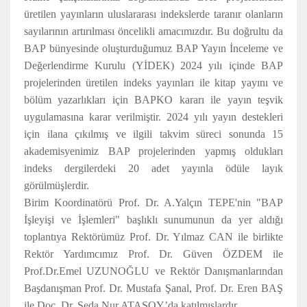
üretilen yayınların uluslararası indekslerde taranır olanların
sayılarının artırılması öncelikli amacımızdır. Bu doğrultu da
BAP bünyesinde oluşturduğumuz BAP Yayın İnceleme ve
Değerlendirme Kurulu (YİDEK) 2024 yılı içinde BAP
projelerinden üretilen indeks yayınları ile kitap yayını ve
bölüm yazarlıkları için BAPKO kararı ile yayın teşvik
uygulamasına karar verilmiştir. 2024 yılı yayın destekleri
için ilana çıkılmış ve ilgili takvim süreci sonunda 15
akademisyenimiz BAP projelerinden yapmış oldukları
indeks dergilerdeki 20 adet yayınla ödüle layık
görülmüşlerdir.
Birim Koordinatörü Prof. Dr. A.Yalçın TEPE'nin "BAP
İşleyişi ve İşlemleri" başlıklı sunumunun da yer aldığı
toplantıya Rektörümüz Prof. Dr. Yılmaz CAN ile birlikte
Rektör Yardımcımız Prof. Dr. Güven ÖZDEM ile
Prof.Dr.Emel UZUNOĞLU ve Rektör Danışmanlarından
Başdanışman
Prof. Dr. Mustafa Şanal, Prof. Dr. Eren BAŞ
ile Doç. Dr. Seda Nur ATASOY’da katılmışlardır.