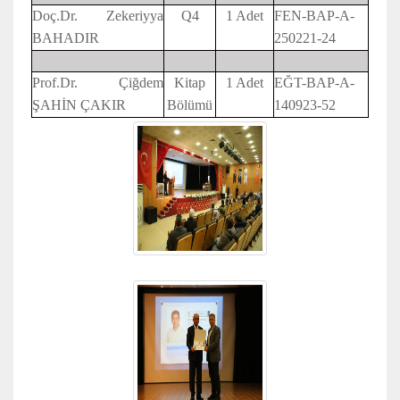
Doç.Dr. Zekeriyya
Q4
1 Adet
FEN-BAP-A-
BAHADIR
250221-24
Prof.Dr. Çiğdem
Kitap
1 Adet
EĞT-BAP-A-
ŞAHİN ÇAKIR
Bölümü
140923-52