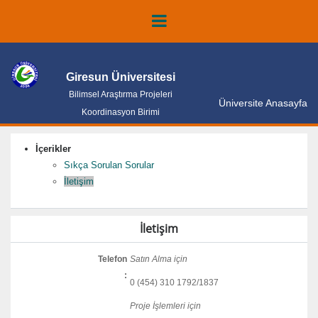
Giresun Üniversitesi
Bilimsel Araştırma Projeleri
Üniversite Anasayfa
Koordinasyon Birimi
İçerikler
Sıkça Sorulan Sorular
İletişim
İletişim
Telefon
Satın Alma için
:
0 (454) 310 1792/1837
Proje İşlemleri için