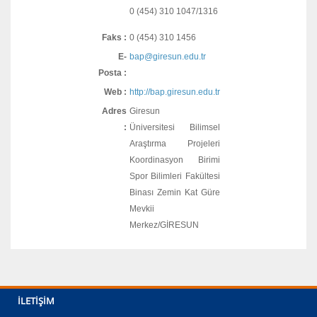
0 (454) 310 1047/1316
Faks :
0 (454) 310 1456
E-
bap@giresun.edu.tr
Posta :
Web :
http://bap.giresun.edu.tr
Adres
Giresun
:
Üniversitesi Bilimsel
Araştırma Projeleri
Koordinasyon Birimi
Spor Bilimleri Fakültesi
Binası Zemin Kat Güre
Mevkii
Merkez/GİRESUN
İLETIŞIM