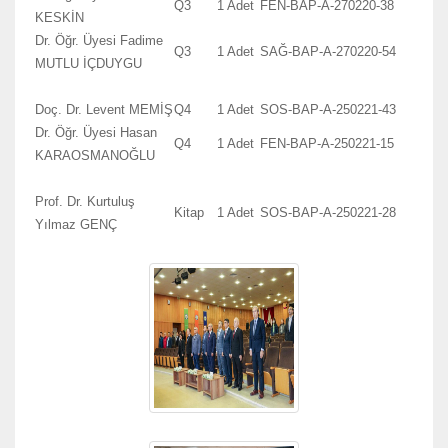
Q3
1 Adet
FEN-BAP-A-270220-38
KESKİN
Dr. Öğr. Üyesi Fadime
Q3
1 Adet
SAĞ-BAP-A-270220-54
MUTLU İÇDUYGU
Doç. Dr. Levent MEMİŞ
Q4
1 Adet
SOS-BAP-A-250221-43
Dr. Öğr. Üyesi Hasan
Q4
1 Adet
FEN-BAP-A-250221-15
KARAOSMANOĞLU
Prof. Dr. Kurtuluş
Kitap
1 Adet
SOS-BAP-A-250221-28
Yılmaz GENÇ