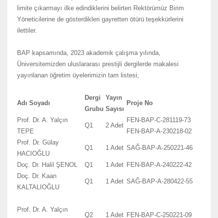
limite çıkarmayı ilke edindiklerini belirten Rektörümüz Birim
Yöneticilerine de gösterdikleri gayretten ötürü teşekkürlerini
ilettiler.
BAP kapsamında, 2023 akademik çalışma yılında,
Üniversitemizden uluslararası prestijli dergilerde makalesi
yayınlanan öğretim üyelerimizin tam listesi;
Dergi
Yayın
Adı Soyadı
Proje No
Grubu
Sayısı
Prof. Dr. A. Yalçın
FEN-BAP-C-281119-73
Q1
2 Adet
TEPE
FEN-BAP-A-230218-02
Prof. Dr. Gülay
Q1
1 Adet
SAĞ-BAP-A-250221-46
HACIOĞLU
Doç. Dr. Halil ŞENOL
Q1
1 Adet
FEN-BAP-A-240222-42
Doç. Dr. Kaan
Q1
1 Adet
SAĞ-BAP-A-280422-55
KALTALIOĞLU
Prof. Dr. A. Yalçın
Q2
1 Adet
FEN-BAP-C-250221-09