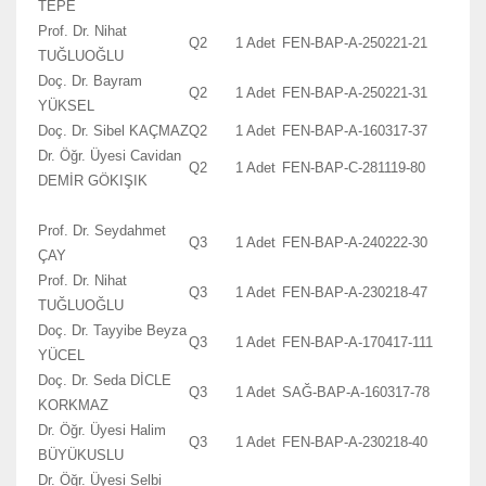
TEPE
Prof. Dr. Nihat
Q2
1 Adet
FEN-BAP-A-250221-21
TUĞLUOĞLU
Doç. Dr. Bayram
Q2
1 Adet
FEN-BAP-A-250221-31
YÜKSEL
Doç. Dr. Sibel KAÇMAZ
Q2
1 Adet
FEN-BAP-A-160317-37
Dr. Öğr. Üyesi Cavidan
Q2
1 Adet
FEN-BAP-C-281119-80
DEMİR GÖKIŞIK
Prof. Dr. Seydahmet
Q3
1 Adet
FEN-BAP-A-240222-30
ÇAY
Prof. Dr. Nihat
Q3
1 Adet
FEN-BAP-A-230218-47
TUĞLUOĞLU
Doç. Dr. Tayyibe Beyza
Q3
1 Adet
FEN-BAP-A-170417-111
YÜCEL
Doç. Dr. Seda DİCLE
Q3
1 Adet
SAĞ-BAP-A-160317-78
KORKMAZ
Dr. Öğr. Üyesi Halim
Q3
1 Adet
FEN-BAP-A-230218-40
BÜYÜKUSLU
Dr. Öğr. Üyesi Selbi