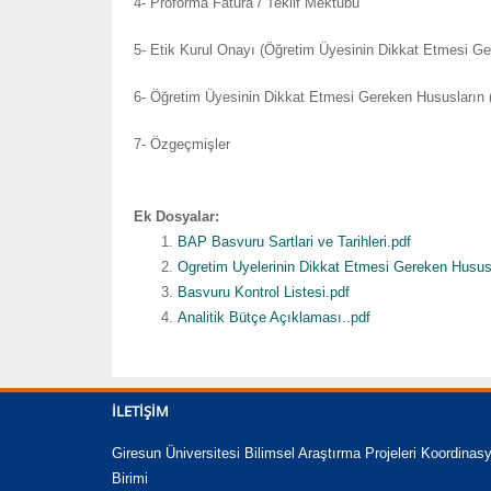
4- Proforma Fatura / Teklif Mektubu
5- Etik Kurul Onayı (Öğretim Üyesinin Dikkat Etmesi Ge
6- Öğretim Üyesinin Dikkat Etmesi Gereken Hususların 
7- Özgeçmişler
Ek Dosyalar:
BAP Basvuru Sartlari ve Tarihleri.pdf
Ogretim Uyelerinin Dikkat Etmesi Gereken Hususl
Basvuru Kontrol Listesi.pdf
Analitik Bütçe Açıklaması..pdf
İLETIŞIM
Giresun Üniversitesi Bilimsel Araştırma Projeleri Koordinas
Birimi