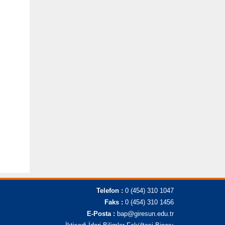
Telefon :
0 (454) 310 1047
Faks :
0 (454) 310 1456
E-Posta :
bap@giresun.edu.tr