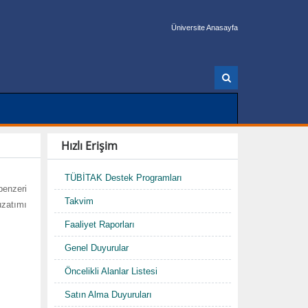
Üniversite Anasayfa
A
r
a
Hızlı Erişim
TÜBİTAK Destek Programları
benzeri
Takvim
uzatımı
Faaliyet Raporları
Genel Duyurular
Öncelikli Alanlar Listesi
Satın Alma Duyuruları