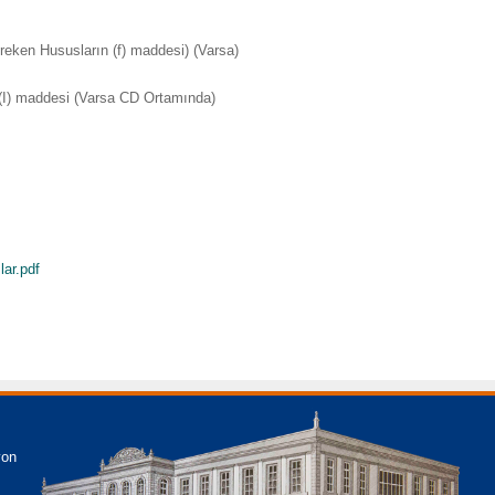
reken Hususların (f) maddesi) (Varsa)
(I) maddesi (Varsa CD Ortamında)
ar.pdf
yon