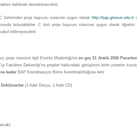
nekleri dahilinde desteklenecektir.
C türlerinden proje başvuru sürecine uygun olarak
http://bap.giresun.edu.tr
i
uda bulunabilirler. C türü proje başvuru sürecine uygun olarak öğretim 
kabul edilmeyecektir.
ü; proje önerisini ilgili Enstitü Müdürlüğü'ne
en geç
21 Aralık 2026
Pazartes
Tıp Fakültesi Dekanlığı'na projeler hakkındaki görüşlerini birim yönetim kurulu
ine kadar
BAP Koordinasyon Birimi Koordinatörlüğüne iletir.
en Dokümanlar
(1 Adet Dosya, 1 Adet CD)
nacak)