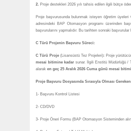
2.
Proje destekleri 2026 yılı tahsis edilen ilgili bütçe öde
Proje başvurusunda bulunmak isteyen öğretim üyeleri 
adresindeki BAP Otomasyon programı üzerinden başvur
başvurularını yapmalıdır. Bu tarihten sonraki başvurular 
C Türü Projenin Başvuru Süreci:
C Türü Proje
(Lisansüstü Tez Projeleri)
:
Proje yürütücüs
mesai bitimine kadar
sunar. İlgili Enstitü Müdürlüğü / 
alarak
en geç 25
Aralık 2026 Cuma günü mesai bitim
Proje Başvuru Dosyasında Sırasıyla Olması Gerek
1- Başvuru Kontrol Listesi
2- CD/DVD
3- Proje Öneri Formu (BAP Otomasyon Sisteminden alı